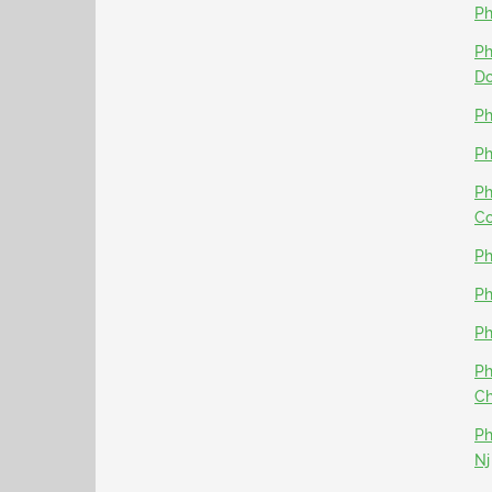
Ph
Ph
D
Ph
Ph
Ph
Co
Ph
Ph
Ph
Ph
Ch
Ph
Nj