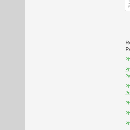
R
P
Ph
Ph
P
Ph
Pr
Ph
Ph
Ph